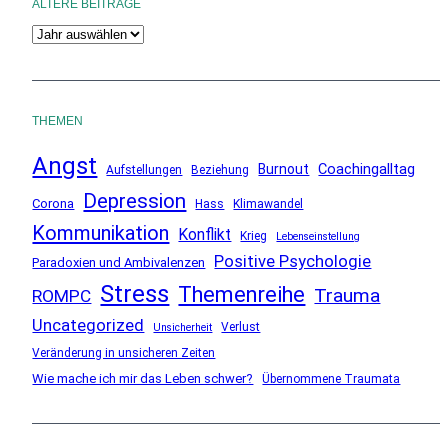
ÄLTERE BEITRÄGE
A
r
c
h
THEMEN
i
Angst
v
Coachingalltag
Burnout
Aufstellungen
Beziehung
Depression
Corona
Hass
Klimawandel
Kommunikation
Konflikt
Krieg
Lebenseinstellung
Positive Psychologie
Paradoxien und Ambivalenzen
Stress
Themenreihe
Trauma
ROMPC
Uncategorized
Verlust
Unsicherheit
Veränderung in unsicheren Zeiten
Wie mache ich mir das Leben schwer?
Übernommene Traumata