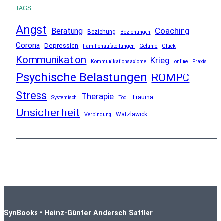
TAGS
Angst
Coaching
Beratung
Beziehung
Beziehungen
Corona
Depression
Familienaufstellungen
Gefühle
Glück
Kommunikation
Krieg
Kommunikationsaxiome
online
Praxis
Psychische Belastungen
ROMPC
Stress
Therapie
Trauma
Systemisch
Tod
Unsicherheit
Watzlawick
Verbindung
SynBooks • Heinz-Günter Andersch Sattler