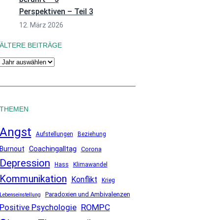
Perspektiven – Teil 3
12. März 2026
ÄLTERE BEITRÄGE
A
r
c
h
THEMEN
i
v
Angst
Aufstellungen
Beziehung
Coachingalltag
Burnout
Corona
Depression
Hass
Klimawandel
Kommunikation
Konflikt
Krieg
Paradoxien und Ambivalenzen
Lebenseinstellung
ROMPC
Positive Psychologie