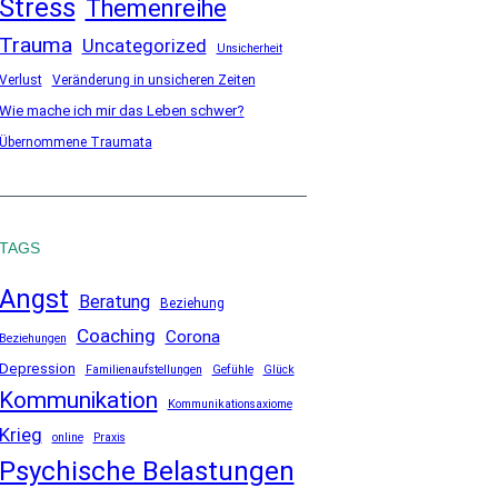
Stress
Themenreihe
Trauma
Uncategorized
Unsicherheit
Verlust
Veränderung in unsicheren Zeiten
Wie mache ich mir das Leben schwer?
Übernommene Traumata
TAGS
Angst
Beratung
Beziehung
Coaching
Corona
Beziehungen
Depression
Familienaufstellungen
Gefühle
Glück
Kommunikation
Kommunikationsaxiome
Krieg
online
Praxis
Psychische Belastungen