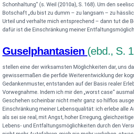
Schonhaltung“ (s. Weil (2010a), S. 168). Um den seelis
Botschaft „du bist zu dumm – zu langsam – zu hässlic
Urteil und verhalte mich entsprechend – dann tut die B
dafür ist die Einschränkung meiner Entfaltungsmöglichk
Guselphantasien
(ebd., S. 
stellen eine der wirksamsten Möglichkeiten dar, uns 
gewissermaßen die perfide Weiterentwicklung der kogn
Gedankenmuster, entstanden auf der Basis realer Erle
Vorwegnahme. Indem ich mir den „worst case“ ausmal
Geschehen scheinbar nicht mehr ganz so hilflos ausgeli
Einschränkung meiner Lebensqualität: ich erlebe alle 
als sei sie real, mit Angst, hoher Erregung, gleichzeit
Lebens- und Entfaltungsmöglichkeiten durch den Versu
nicht mehr Autofahren, mich nie mehr verlieben, etwas