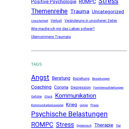
Stress
ROMPC
Positive Psychologie
Themenreihe
Trauma
Uncategorized
Verlust
Veränderung in unsicheren Zeiten
Unsicherheit
Wie mache ich mir das Leben schwer?
Übernommene Traumata
TAGS
Angst
Beratung
Beziehung
Beziehungen
Coaching
Corona
Depression
Familienaufstellungen
Kommunikation
Gefühle
Glück
Krieg
Kommunikationsaxiome
online
Praxis
Psychische Belastungen
ROMPC
Stress
Therapie
Systemisch
Tod