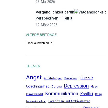
28. Mai 2026
Vergänglichkeit berührt – 3
Perspektiven – Teil 3
12. März 2026
ÄLTERE BEITRÄGE
A
r
c
h
THEMEN
i
v
Angst
Burnout
Aufstellungen
Beziehung
Depression
Coachingalltag
Corona
Hass
Kommunikation
Konflikt
Klimawandel
Krieg
Paradoxien und Ambivalenzen
Lebenseinstellung