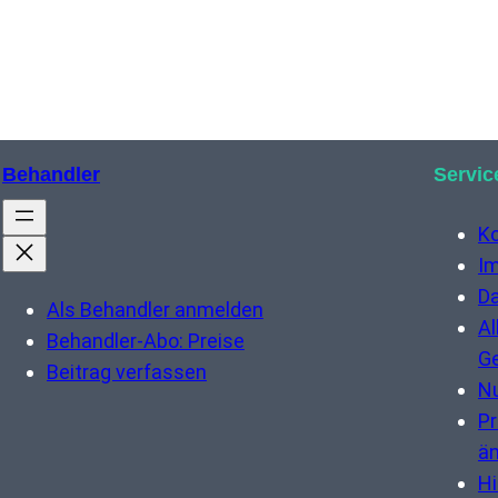
Behandler
Servic
K
I
Da
Als Behandler anmelden
Al
Behandler-Abo: Preise
G
Beitrag verfassen
N
Pr
ä
Hi