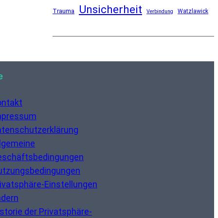
Unsicherheit
Trauma
Watzlawick
Verbindung
e
ontakt
mpressum
tenschutzerklärung
lgemeine
eschäftsbedingungen
utzungsbedingungen
ivatsphäre-Einstellungen
ndern
storie der Privatsphäre-