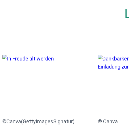
©Canva(GettyImagesSignatur)
© Canva