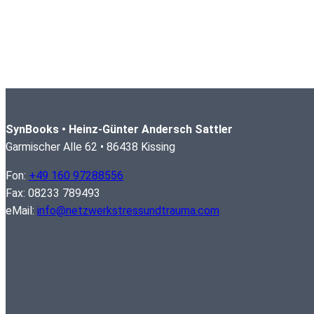
SynBooks • Heinz-Günter Andersch Sattler
Garmischer Alle 62 • 86438 Kissing
Fon:
+49 160 97288556
Fax: 08233 789493
eMail:
info@netzwerkstressundtrauma.com