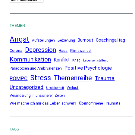
r
c
h
THEMEN
i
Angst
v
Coachingalltag
Burnout
Aufstellungen
Beziehung
Depression
Corona
Hass
Klimawandel
Kommunikation
Konflikt
Krieg
Lebenseinstellung
Positive Psychologie
Paradoxien und Ambivalenzen
Stress
Themenreihe
Trauma
ROMPC
Uncategorized
Verlust
Unsicherheit
Veränderung in unsicheren Zeiten
Wie mache ich mir das Leben schwer?
Übernommene Traumata
TAGS