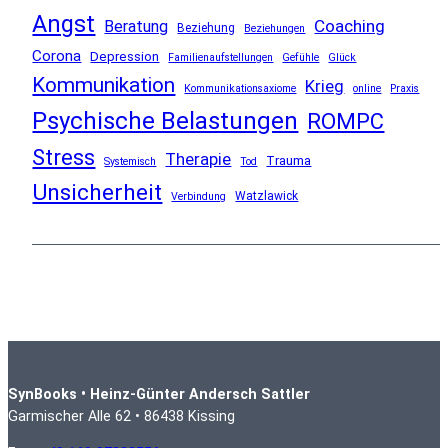
Angst
Coaching
Beratung
Beziehung
Beziehungen
Corona
Depression
Familienaufstellungen
Gefühle
Glück
Kommunikation
Krieg
Kommunikationsaxiome
online
Praxis
Psychische Belastungen
ROMPC
Stress
Therapie
Trauma
Systemisch
Tod
Unsicherheit
Watzlawick
Verbindung
SynBooks • Heinz-Günter Andersch Sattler
Garmischer Alle 62 • 86438 Kissing