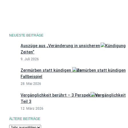
Datenschutzerklärung
NEUESTE BEITRÄGE
Auszüge aus „Veränderung in unsicheren
Zeiten“
9. Juli 2026
Zermürben statt kündigen – ein
Fallbeispiel
28. Mai 2026
Vergänglichkeit berührt – 3 Perspektiven –
Teil 3
12. März 2026
ÄLTERE BEITRÄGE
A