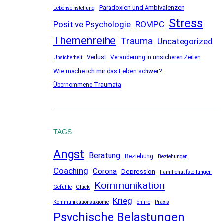
Paradoxien und Ambivalenzen
Lebenseinstellung
Stress
ROMPC
Positive Psychologie
Themenreihe
Trauma
Uncategorized
Verlust
Veränderung in unsicheren Zeiten
Unsicherheit
Wie mache ich mir das Leben schwer?
Übernommene Traumata
TAGS
Angst
Beratung
Beziehung
Beziehungen
Coaching
Corona
Depression
Familienaufstellungen
Kommunikation
Gefühle
Glück
Krieg
Kommunikationsaxiome
online
Praxis
Psychische Belastungen