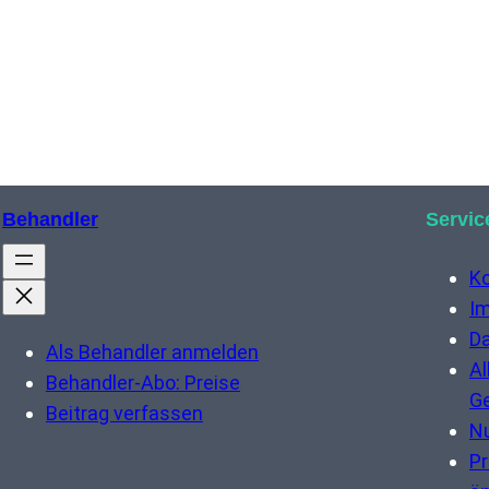
Behandler
Servic
K
I
Da
Als Behandler anmelden
Al
Behandler-Abo: Preise
G
Beitrag verfassen
N
Pr