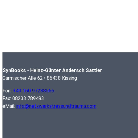
SynBooks • Heinz-Günter Andersch Sattler
Garmischer Alle 62 • 86438 Kissing
Fon:
+49 160 97288556
Fax: 08233 789493
eMail:
info@netzwerkstressundtrauma.com