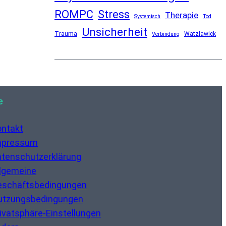
ROMPC
Stress
Therapie
Systemisch
Tod
Unsicherheit
Trauma
Watzlawick
Verbindung
e
ontakt
mpressum
tenschutzerklärung
lgemeine
eschäftsbedingungen
utzungsbedingungen
ivatsphäre-Einstellungen