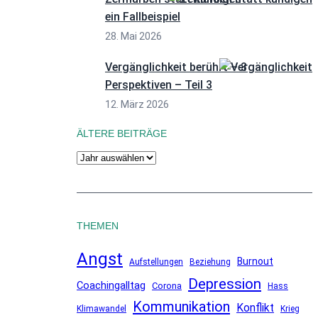
ein Fallbeispiel
28. Mai 2026
Vergänglichkeit berührt – 3
Perspektiven – Teil 3
12. März 2026
ÄLTERE BEITRÄGE
A
r
c
h
THEMEN
i
v
Angst
Burnout
Aufstellungen
Beziehung
Depression
Coachingalltag
Corona
Hass
Kommunikation
Konflikt
Klimawandel
Krieg