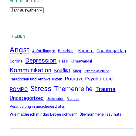
ÄLTERE BEITRÄGE
A
r
c
h
THEMEN
i
Angst
v
Coachingalltag
Burnout
Aufstellungen
Beziehung
Depression
Corona
Hass
Klimawandel
Kommunikation
Konflikt
Krieg
Lebenseinstellung
Positive Psychologie
Paradoxien und Ambivalenzen
Stress
Themenreihe
Trauma
ROMPC
Uncategorized
Verlust
Unsicherheit
Veränderung in unsicheren Zeiten
Wie mache ich mir das Leben schwer?
Übernommene Traumata