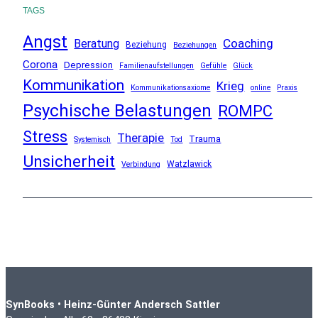
TAGS
Angst
Coaching
Beratung
Beziehung
Beziehungen
Corona
Depression
Familienaufstellungen
Gefühle
Glück
Kommunikation
Krieg
Kommunikationsaxiome
online
Praxis
Psychische Belastungen
ROMPC
Stress
Therapie
Trauma
Systemisch
Tod
Unsicherheit
Watzlawick
Verbindung
SynBooks • Heinz-Günter Andersch Sattler