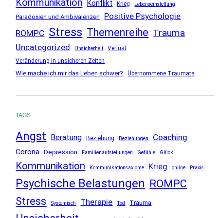
Kommunikation
Konflikt
Krieg
Lebenseinstellung
Positive Psychologie
Paradoxien und Ambivalenzen
Stress
Themenreihe
Trauma
ROMPC
Uncategorized
Verlust
Unsicherheit
Veränderung in unsicheren Zeiten
Wie mache ich mir das Leben schwer?
Übernommene Traumata
TAGS
Angst
Coaching
Beratung
Beziehung
Beziehungen
Corona
Depression
Familienaufstellungen
Gefühle
Glück
Kommunikation
Krieg
Kommunikationsaxiome
online
Praxis
Psychische Belastungen
ROMPC
Stress
Therapie
Trauma
Systemisch
Tod