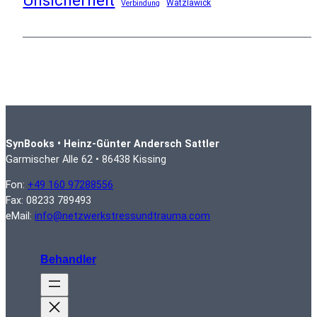
Unsicherheit
Watzlawick
Verbindung
SynBooks • Heinz-Günter Andersch Sattler
Garmischer Alle 62 • 86438 Kissing
Fon:
+49 160 97288556
Fax: 08233 789493
eMail:
info@netzwerkstressundtrauma.com
Behandler