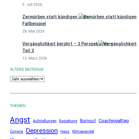
9. Juli 2026
Zermürben statt kündigen – ein
Fallbeispiel
28. Mai 2026
Vergänglichkeit berührt – 3 Perspektiven –
Teil 3
12. März 2026
ÄLTERE BEITRÄGE
A
r
c
h
THEMEN
i
Angst
v
Coachingalltag
Burnout
Aufstellungen
Beziehung
Depression
Corona
Hass
Klimawandel